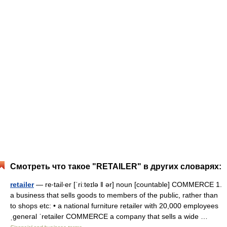
Смотреть что такое "RETAILER" в других словарях:
retailer
— re‧tail‧er [ˈriːteɪlə ǁ ər] noun [countable] COMMERCE 1.
a business that sells goods to members of the public, rather than
to shops etc: • a national furniture retailer with 20,000 employees
ˌgeneral ˈretailer COMMERCE a company that sells a wide …