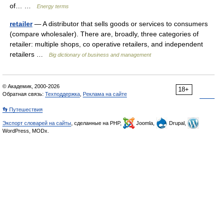
of… …
Energy terms
retailer
— A distributor that sells goods or services to consumers
(compare wholesaler). There are, broadly, three categories of
retailer: multiple shops, co operative retailers, and independent
retailers …
Big dictionary of business and management
© Академик, 2000-2026
18+
Обратная связь:
Техподдержка
,
Реклама на сайте
👣 Путешествия
Экспорт словарей на сайты
, сделанные на PHP,
Joomla,
Drupal,
WordPress, MODx.