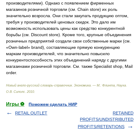
производителями). Однако с появлением фирменных
магазинов розничной торговли (см. Chain store) их роль
значительно возросла. Они стали закупать продукцию оптом,
требуя у производителей ценовых скидок. Это дало им
возможность использовать цены как средство конкурентной
борьбы (см. Discount store). Кроме того, крупные объединения
розничных предприятий создали свои собственные марки (см.
«Own-label» brand), составляющие прямую конкуренцию
маркам производителей, что значительно повысило
конкурентоспособность этих объединений наряду с другими
магазинами розничной торговли. См. также Specialist shop, Mail
order.
Новый англо-русский словарь-справочник. Экономика. — М.: Флинта, Наукa
.
О.В. Сиполс
.
2010
.
Игры ⚽
Поможем сделать НИР
RETAIL OUTLET
RETAINED
PROFITS/UNDISTRIBUTED
PROFITS/RETENTIONS