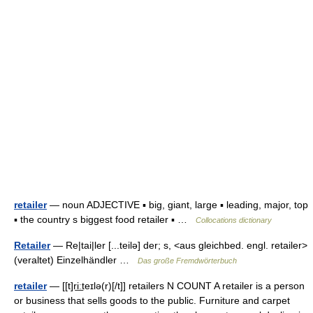
retailer
— noun ADJECTIVE ▪ big, giant, large ▪ leading, major, top
▪ the country s biggest food retailer ▪ …
Collocations dictionary
Retailer
— Re|tai|ler [...teilə] der; s, <aus gleichbed. engl. retailer>
(veraltet) Einzelhändler …
Das große Fremdwörterbuch
retailer
— [[t]ri͟ːteɪlə(r)[/t]] retailers N COUNT A retailer is a person
or business that sells goods to the public. Furniture and carpet